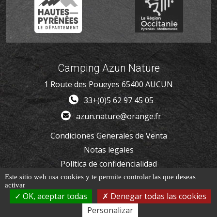
Camping Azun Nature
1 Route des Poueyes 65400 AUCUN
33+(0)5 62 97 45 05
azun.nature@orange.fr
Condiciones Generales de Venta
Notas legales
Política de confidencialidad
Cookies
Este sitio web usa cookies y te permite controlar las que deseas
activar
OK, aceptar todas
Denegar todas las cookies
Copyright © 2021 Azun Nature All Rights Reserved
Personalizar