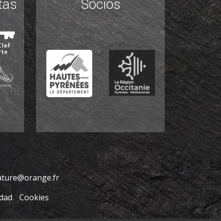
tas
Socios
ature@orange.fr
idad
Cookies