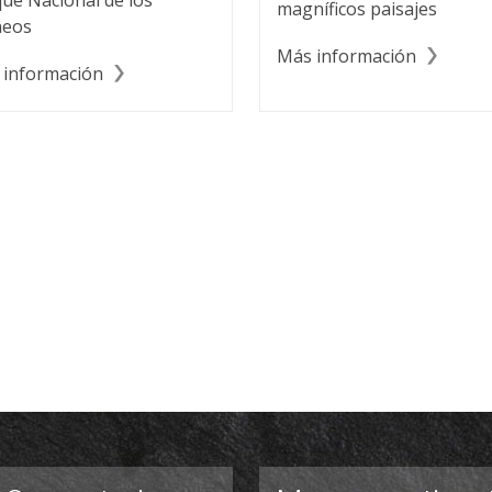
ue Nacional de los
magníficos paisajes
neos
Más información
 información